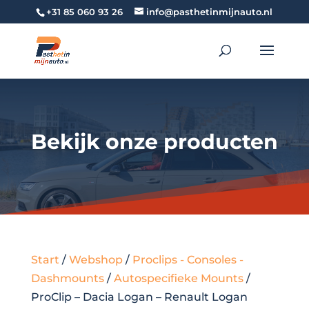
+31 85 060 93 26
info@pasthetinmijnauto.nl
Bekijk onze producten
Start
/
Webshop
/
Proclips - Consoles -
Dashmounts
/
Autospecifieke Mounts
/
ProClip – Dacia Logan – Renault Logan