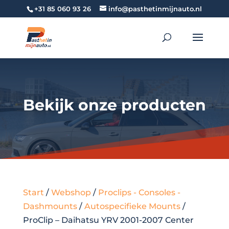
+31 85 060 93 26
info@pasthetinmijnauto.nl
Bekijk onze producten
Start
/
Webshop
/
Proclips - Consoles -
Dashmounts
/
Autospecifieke Mounts
/
ProClip – Daihatsu YRV 2001-2007 Center