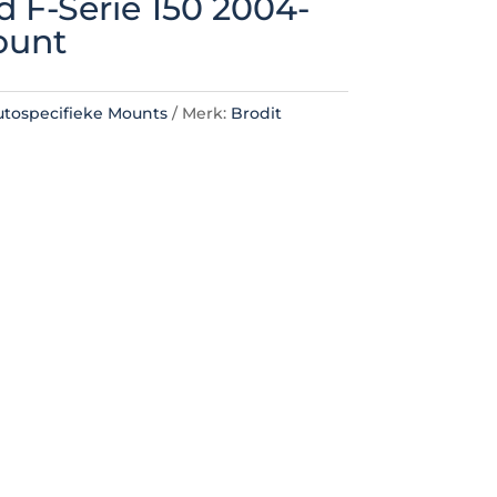
d F-Serie 150 2004-
ount
utospecifieke Mounts
Merk:
Brodit