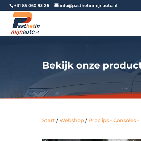
+31 85 060 93 26
info@pasthetinmijnauto.nl
Bekijk onze produc
Start
/
Webshop
/
Proclips - Consoles