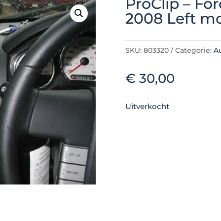
ProClip – For
2008 Left m
SKU:
803320
Categorie:
A
€
30,00
Uitverkocht