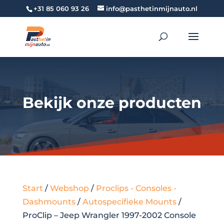
+31 85 060 93 26
info@pasthetinmijnauto.nl
Bekijk onze producten
Start
/
Webshop
/
Proclips - Consoles -
Dashmounts
/
Autospecifieke Mounts
/
ProClip – Jeep Wrangler 1997-2002 Console