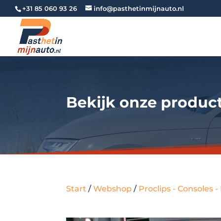
+31 85 060 93 26
info@pasthetinmijnauto.nl
Bekijk onze produc
Start
/
Webshop
/
Proclips - Consoles