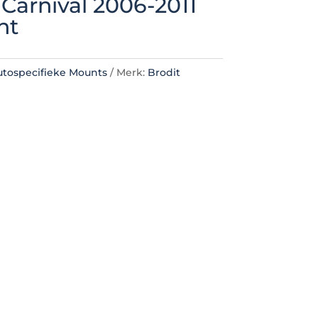
 Carnival 2006-2011
nt
utospecifieke Mounts
Merk:
Brodit