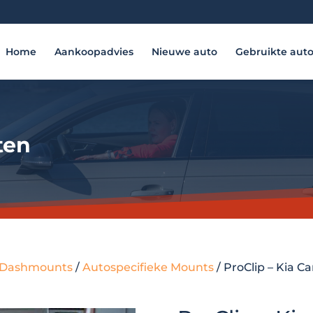
Home
Aankoopadvies
Nieuwe auto
Gebruikte aut
ten
 - Dashmounts
/
Autospecifieke Mounts
/ ProClip – Kia C