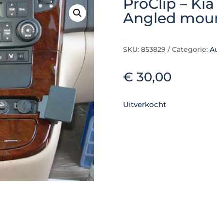
ProClip – Kia
Angled mou
SKU:
853829
Categorie:
A
€
30,00
Uitverkocht