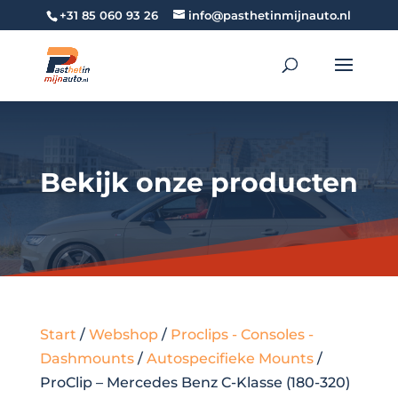
+31 85 060 93 26
info@pasthetinmijnauto.nl
Bekijk onze producten
Start
/
Webshop
/
Proclips - Consoles -
Dashmounts
/
Autospecifieke Mounts
/
ProClip – Mercedes Benz C-Klasse (180-320)