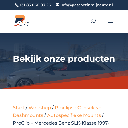
+31 85 060 93 26
info@pasthetinmijnauto.nl
Bekijk onze producten
Start
/
Webshop
/
Proclips - Consoles -
Dashmounts
/
Autospecifieke Mounts
/
ProClip – Mercedes Benz SLK-Klasse 1997-