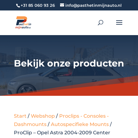
+31 85 060 93 26
info@pasthetinmijnauto.nl
Bekijk onze producten
Start
/
Webshop
/
Proclips - Consoles -
Dashmounts
/
Autospecifieke Mounts
/
ProClip – Opel Astra 2004-2009 Center