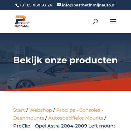
+31 85 060 93 26
info@pasthetinmijnauto.nl
Bekijk onze producten
Start
/
Webshop
/
Proclips - Consoles -
Dashmounts
/
Autospecifieke Mounts
/
ProClip – Opel Astra 2004-2009 Left mount