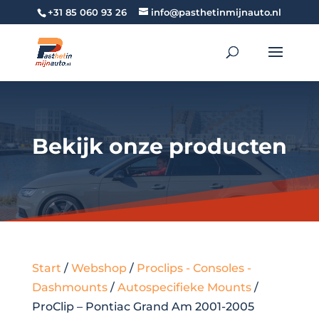
+31 85 060 93 26
info@pasthetinmijnauto.nl
Bekijk onze producten
Start
/
Webshop
/
Proclips - Consoles -
Dashmounts
/
Autospecifieke Mounts
/
ProClip – Pontiac Grand Am 2001-2005