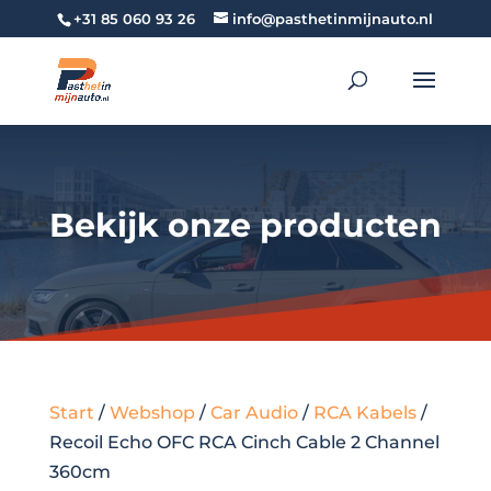
+31 85 060 93 26
info@pasthetinmijnauto.nl
Bekijk onze producten
Start
/
Webshop
/
Car Audio
/
RCA Kabels
/
Recoil Echo OFC RCA Cinch Cable 2 Channel
360cm