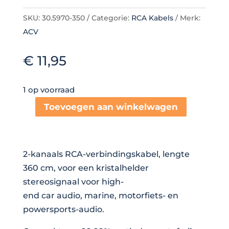
SKU:
30.5970-350
Categorie:
RCA Kabels
Merk:
ACV
€
11,95
1 op voorraad
Toevoegen aan winkelwagen
Recoil
Echo
OFC
2-kanaals RCA-verbindingskabel, lengte
RCA
360 cm, voor een kristalhelder
Cinch
stereosignaal voor high-
Cable
end car audio, marine, motorfiets- en
2
powersports-audio.
Channel
360cm